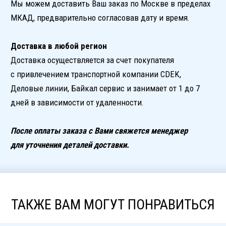
Нажимая на кнопку, Вы соглашаетесь
с политикой конфиденциальности
для связи с нами
+7 499 113-35-14
zakaz@svet-grad.ru
0
СВЕТОГРАД
0 р.
+7 499 113-35-14
zakaz@svet-grad.ru
КАТАЛОГ
Арт-объекты
Персонажи
Животные
Транспорт
Арки