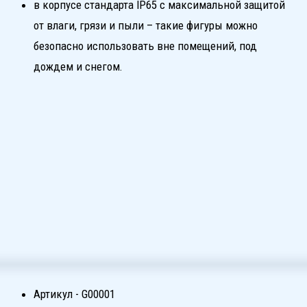
Степень защиты - IP 65
Материал каркаса - сталь
Доставка по Москве, России и СНГ:
Самовывоз
Вы можете самостоятельно забрать Ваш заказ,
предварительно согласовав дату и время
с менеджером магазина.
Курьерская доставка по Москве в пределах МКАД
Мы можем доставить Ваш заказ по Москве в пределах
МКАД, предварительно согласовав дату и время.
Доставка в любой регион
Доставка осуществляется за счет покупателя
с привлечением транспортной компании CDEK,
Деловые линии, Байкал сервис и занимает от 1 до 7
дней в зависимости от удаленности.
После оплаты заказа с Вами свяжется менеджер