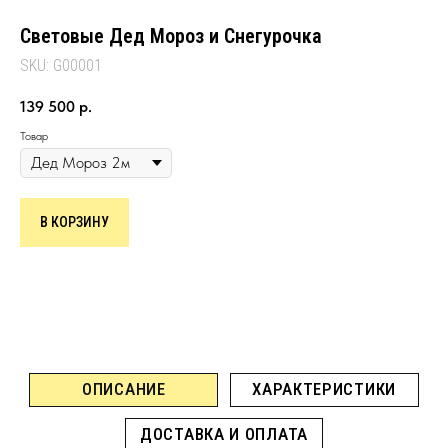
Световые Дед Мороз и Снегурочка
SKU:
G00001
139 500
р.
Товар
ОПИСАНИЕ
ХАРАКТЕРИСТИКИ
ДОСТАВКА И ОПЛАТА
В КОРЗИНУ
Светодиодная композиция Дед Мороз и Снегурочка
станет яркой новогодней декорацией, красиво
освещающей пространство и создающей праздничную
атмосферу.
Изделия предлагаются в различных модификациях, что
позволяет подобрать оптимальную декорацию под
конкретные потребности и условия эксплуатации:
с питанием от сети 220В и 24В;
разные размеры на выбор;